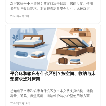
双层床适合小户型吗？答案取决于层高、房间尺度、使用
者年龄与收纳需求。本文帮您测量安全尺寸，比较双层
床、储物床和沙发床的空间效率，并说明床垫厚度、护
2026年7月20日
栏、梯子和日常整理该如何选择，让儿童房、租房和紧凑
次卧住得更舒适。High Sun Mattress 提供实用床架与偏
硬床垫选择。适合先量房再下单，更稳。
平台床和箱床有什么区别？按空间、收纳与床
垫需求选对床架
想知道平台床和箱床有什么区别？本文从支撑结构、储物
容量、通风、床垫高度、清洁维护与小户型使用等方面说
明，帮助您按卧室面积、收纳习惯和软硬床垫需求选择合
2026年7月19日
适床架，并避免只看外观或价格造成后续使用不便。适合