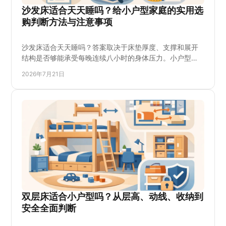
沙发床适合天天睡吗？给小户型家庭的实用选
购判断方法与注意事项
沙发床适合天天睡吗？答案取决于床垫厚度、支撑和展开
结构是否够能承受每晚连续八小时的身体压力。小户型需
要一张两用家具时，更要比较坐感、睡感、翻身空间和收
2026年7月21日
纳便利。本文说明每日使用的选购重点，包括承托、耐
用、尺寸和维护方法，帮助您避开塌陷、异响与腰背不适
等问题，按预算选对适合长期睡眠沙发床选择和床垫方
案。
双层床适合小户型吗？从层高、动线、收纳到
安全全面判断