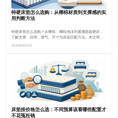
特硬床垫怎么选购：从椰棕材质到支撑感的实
用判断方法
特硬床垫怎么选购？从椰棕、椰棕泡沫到紧绷面超硬款，
了解支撑、回弹、透气、尺寸与床架匹配方法。本文帮您
避开只按硬度标签购买的误区，并说明试躺时该检查什
2026年8月2日
么，适合哪些睡姿、家庭成员及实际卧室使用需求，让选
购更有把握。
床垫按价格怎么选：不同预算该看哪些配置才
不花冤枉钱