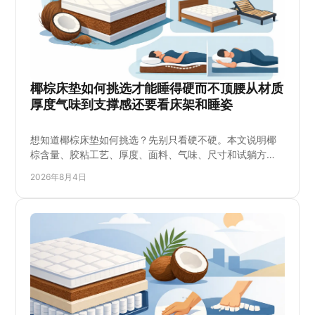
椰棕床垫如何挑选才能睡得硬而不顶腰从材质
厚度气味到支撑感还要看床架和睡姿
想知道椰棕床垫如何挑选？先别只看硬不硬。本文说明椰
棕含量、胶粘工艺、厚度、面料、气味、尺寸和试躺方
法，帮助偏爱硬床的家庭按睡姿、体重与床架条件比较，
2026年8月4日
避开过硬顶肩、潮湿发霉和支撑不足的问题。到店选购时
可重点询问产品结构、库存、配送及退换安排，再决定是
否适合老人、儿童或日常长期使用。选得更踏实也更安
心。