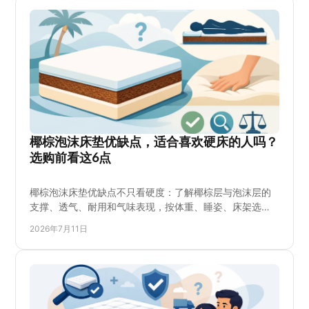
配，避免只看标价就下单，并向门店了解具体库存和到货
时间。
椰棕泡沫床垫优缺点，适合喜欢硬床的人吗？
选购前看这6点
椰棕泡沫床垫优缺点不只看硬度：了解椰棕层与泡沫层的
支撑、透气、耐用和气味表现，按体重、睡姿、床架选择
厚度与软硬度。适合喜欢硬床、重视稳定承托的家庭；也
2026年7月11日
说明哪些人应谨慎选购，并给出到店试躺、比较不同价位
和尺寸时的实用检查方法，减少换床后的不适和麻烦，让
购买决定更能兼顾长期睡眠需要、实际预算和家人习惯。