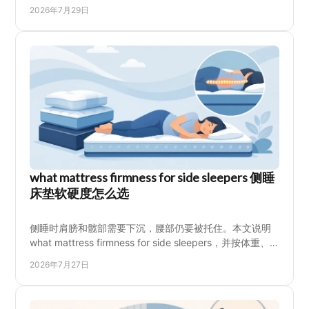
帮助偏爱硬床、重视腰背承托的家庭选到更适合的床垫，
2026年7月29日
并说明试躺时该检查哪些细节、尺寸搭配和送货前要确认
的问题，让购买前的比较更清楚，也更符合家中长期使用
需求，减少换床后的不适与额外花费。与退换麻烦
what mattress firmness for side sleepers 侧睡
床垫软硬度怎么选
侧睡时肩膀和髋部需要下沉，腰部仍要被托住。本文说明
what mattress firmness for side sleepers，并按体重、
疼痛感、睡眠习惯和床架选择合适软硬度，也解释偏硬床
2026年7月27日
垫何时适合侧睡，帮助您试躺时比较支撑、贴合度、翻身
感与预算。减少压肩、悬腰和下陷问题。选床更有把握，
睡得更稳。