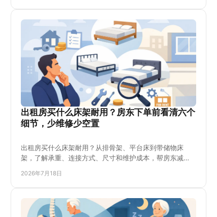
正在布置新家、升级睡眠空间或为家人选床的消费者参
考。也适合重视偏硬支撑、椰棕床垫与实用耐用性的家庭
选购前阅读。
出租房买什么床架耐用？房东下单前看清六个
细节，少维修少空置
出租房买什么床架耐用？从排骨架、平台床到带储物床
架，了解承重、连接方式、尺寸和维护成本，帮房东减少
维修、空置与更换支出，租客住得更安稳。适合长期出
2026年7月18日
租、公寓套房和家庭出租屋选购，预算有限也能把钱花在
真正耐用的地方，避免松动、异响和床板塌陷问题，选购
前按房间面积、租期和搬运条件逐项核对，更省维修，更
省心。