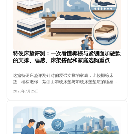
特硬床垫评测：一次看懂椰棕与紧绷面加硬款
的支撑、睡感、床架搭配和家庭选购重点
这篇特硬床垫评测针对偏爱强支撑的家庭，比较椰棕床
垫、椰棕泡棉、紧绷面加硬床垫与加硬床垫垫层的睡感、
适用睡姿、床架要求和选购误区。了解硬度不等于支撑
2026年7月25日
性，购买前用试躺、尺寸确认和重量分布判断是否适合自
己，也方便大温地区顾客按预算筛选实用款。并提前确认
现货库存、配送安排及退换条件，减少到店或收货的选择
压力。