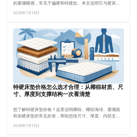
的紧绷睡感，常见于偏硬和特硬款。本文说明它与硬床
垫、椰棕床垫的差别，并教您按睡姿、体重、腰背感受和
2026年7月14日
床架搭配挑选合适支撑，也更容易找到适合全家使用的睡
眠配置，再作决定更安心。
特硬床垫价格怎么选才合理：从椰棕材质、尺
寸、厚度到支撑结构一次看清楚
想了解特硬床垫价格？这里说明椰棕、椰棕海绵、紧绷面
和加硬床垫的常见价差，帮助您按尺寸、厚度、内部支撑
和使用需求安排预算。也会解释为什么同样标为特硬，价
2026年7月13日
格仍可能差很多。适合偏好硬睡感、重视支撑和耐用度的
家庭；购买前请确认现货、配送范围、试躺感受与床架匹