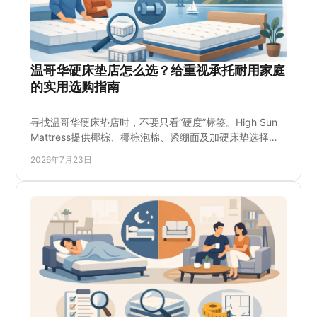
温哥华硬床垫店怎么选？给重视承托耐用家庭
的实用选购指南
寻找温哥华硬床垫店时，不要只看“硬度”标签。High Sun
Mattress提供椰棕、椰棕泡棉、紧绷面及加硬床垫选择，
方便比较支撑感、尺寸、预算与送货安排；到店试躺并确
2026年7月23日
认库存、床架匹配和保修细节后再决定，更适合重视承
托、耐用性与实用价格的家庭。适合大温地区希望购买偏
硬睡感、并需要直接咨询现货与配送细节的顾客。