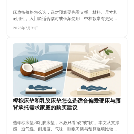
床垫按价格怎么选，选对预算要先看支撑、材料、尺寸和
耐用性。入门款适合临时或低频使用，中档款常有更完整
的分层与边缘支撑，高价款则应提供可验证的材料、工艺
2026年7月31日
和服务价值。本文帮助温哥华家庭比较偏硬、椰棕、紧面
床垫与加垫方案，避开只看折扣和只试几分钟的误区，再
按睡姿、体重、床架和送货需要，也能做更安心的购买决
定。
椰棕床垫和乳胶床垫怎么选适合偏爱硬床与腰
背承托需求家庭的购买建议
选椰棕床垫和乳胶床垫，不必只看“硬”或“软”。本文从支撑
感、透气性、耐用度、气味、睡眠习惯与预算逐项比较，