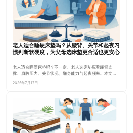
老人适合睡硬床垫吗？从腰背、关节和起夜习
惯判断软硬度，为父母选床垫更合适也更安心
老人适合睡硬床垫吗？不一定。老人选床垫应看腰背支
撑、肩胯压力、关节状况、翻身能力与起夜频率。本文说
明硬床垫适合哪些人、哪些情况要避免，并教您试躺和搭
2026年7月17日
配床架，帮助家庭在预算内选到更稳、更舒服、耐用的睡
眠支撑，减少购买后腰酸、压痛或睡不着的麻烦。也方便
您向门店确认尺寸、库存与配送安排。再决定购买。更放
心。