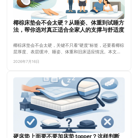
椰棕床垫会不会太硬？从睡姿、体重到试睡方
法，帮你选对真正适合全家人的支撑与舒适度
椰棕床垫会不会太硬，关键不只看“硬度”标签，还要看椰棕
层厚度、表层缓冲、睡姿、体重和旧床适应情况。本文帮
你判断自己是否适合椰棕床垫，说明试躺重点、常见误
2026年7月16日
区，以及搭配薄床褥改善触感的方法，让支撑与舒适能同
时兼顾，买前少走弯路。也适合正在为腰背支撑、翻身稳
定性和家人睡眠偏好做比较的消费者参考后再作决定吧
硬床垫上面要不要加床垫 topper？这样判断