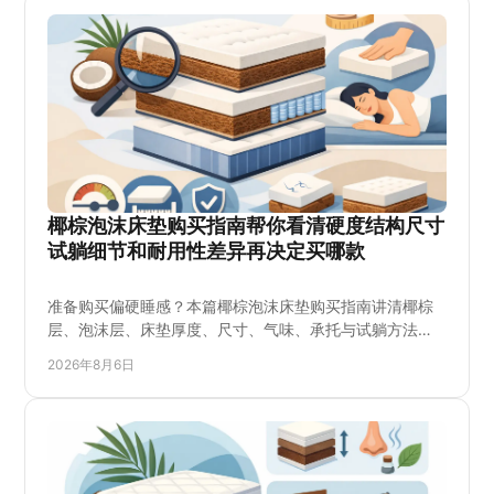
椰棕泡沫床垫购买指南帮你看清硬度结构尺寸
试躺细节和耐用性差异再决定买哪款
准备购买偏硬睡感？本篇椰棕泡沫床垫购买指南讲清椰棕
层、泡沫层、床垫厚度、尺寸、气味、承托与试躺方法，
帮助大温地区家庭按预算和睡眠习惯选择合适的硬床垫，
2026年8月6日
并在下单前确认库存、配送、床架匹配和退换条件，买得
更踏实。也说明哪些人适合超硬款、哪些情况应选带缓冲
的款式，避免只看标签或价格做决定。先试躺再购买会更
安心。